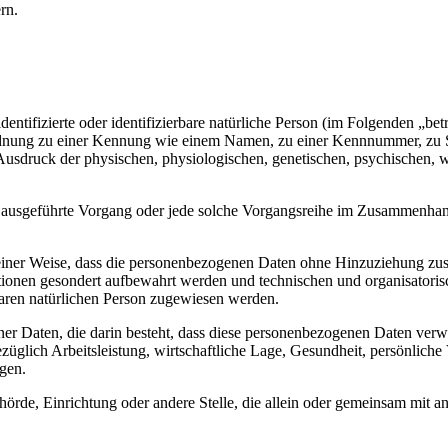
rn.
entifizierte oder identifizierbare natürliche Person (im Folgenden „betr
uordnung zu einer Kennung wie einem Namen, zu einer Kennnummer, zu 
druck der physischen, physiologischen, genetischen, psychischen, wirts
ren ausgeführte Vorgang oder jede solche Vorgangsreihe im Zusammenha
ner Weise, dass die personenbezogenen Daten ohne Hinzuziehung zusätz
tionen gesondert aufbewahrt werden und technischen und organisatoris
rbaren natürlichen Person zugewiesen werden.
ener Daten, die darin besteht, dass diese personenbezogenen Daten ver
glich Arbeitsleistung, wirtschaftliche Lage, Gesundheit, persönliche Vo
agen.
Behörde, Einrichtung oder andere Stelle, die allein oder gemeinsam mit