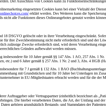
erden. Der Ausschluss von Cookies kann zu Funktionseinschränkungen
inemarketing eingesetzten Cookies kann bei einer Vielzahl der Dienste
onlinechoices.com/
erklärt werden. Des Weiteren kann die Speicherung
lls nicht alle Funktionen dieses Onlineangebotes genutzt werden könne
nd 18 DSGVO gelöscht oder in ihrer Verarbeitung eingeschränkt. Sofer
 sie für ihre Zweckbestimmung nicht mehr erforderlich sind und der L
zlich zulässige Zwecke erforderlich sind, wird deren Verarbeitung eing
steuerrechtlichen Gründen aufbewahrt werden müssen.
ng insbesondere für 10 Jahre gemäß §§ 147 Abs. 1 AO, 257 Abs. 1 Nr.
en, etc.) und 6 Jahre gemäß § 257 Abs. 1 Nr. 2 und 3, Abs. 4 HGB (Ha
 insbesondere für 7 J gemäß § 132 Abs. 1 BAO (Buchhaltungsunterlage
sammenhang mit Grundstücken und für 10 Jahre bei Unterlagen im Zusa
htunternehmer in EU-Mitgliedstaaten erbracht werden und für die d
derer Auftraggeber oder Vertragspartner (einheitlich bezeichnet als „Pa
rbringen. Die hierbei verarbeiteten Daten, die Art, der Umfang und der
 Daten gehören grundsätzlich Bestands- und Stammdaten der Patienten (