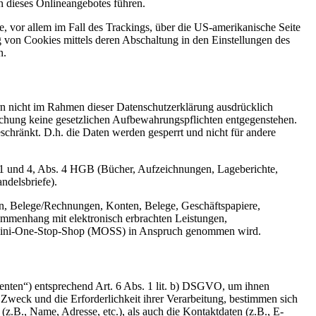
 dieses Onlineangebotes führen.
, vor allem im Fall des Trackings, über die US-amerikanische Seite
 von Cookies mittels deren Abschaltung in den Einstellungen des
n.
n nicht im Rahmen dieser Datenschutzerklärung ausdrücklich
öschung keine gesetzlichen Aufbewahrungspflichten entgegenstehen.
eschränkt. D.h. die Daten werden gesperrt und nicht für andere
 1 und 4, Abs. 4 HGB (Bücher, Aufzeichnungen, Lageberichte,
ndelsbriefe).
n, Belege/Rechnungen, Konten, Belege, Geschäftspapiere,
mmenhang mit elektronisch erbrachten Leistungen,
er Mini-One-Stop-Shop (MOSS) in Anspruch genommen wird.
tienten“) entsprechend Art. 6 Abs. 1 lit. b) DSGVO, um ihnen
 Zweck und die Erforderlichkeit ihrer Verarbeitung, bestimmen sich
z.B., Name, Adresse, etc.), als auch die Kontaktdaten (z.B., E-