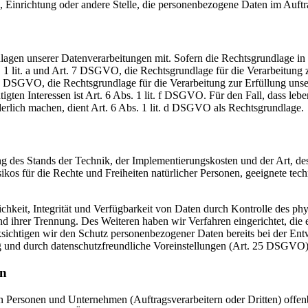
e, Einrichtung oder andere Stelle, die personenbezogene Daten im Auftr
en unserer Datenverarbeitungen mit. Sofern die Rechtsgrundlage in d
. 1 lit. a und Art. 7 DSGVO, die Rechtsgrundlage für die Verarbeitung
DSGVO, die Rechtsgrundlage für die Verarbeitung zur Erfüllung unsere
gten Interessen ist Art. 6 Abs. 1 lit. f DSGVO. Für den Fall, dass leb
erlich machen, dient Art. 6 Abs. 1 lit. d DSGVO als Rechtsgrundlage.
 des Stands der Technik, der Implementierungskosten und der Art, d
isikos für die Rechte und Freiheiten natürlicher Personen, geeignete 
keit, Integrität und Verfügbarkeit von Daten durch Kontrolle des phy
 und ihrer Trennung. Des Weiteren haben wir Verfahren eingerichtet, 
ksichtigen wir den Schutz personenbezogener Daten bereits bei der E
g und durch datenschutzfreundliche Voreinstellungen (Art. 25 DSGVO)
en
ersonen und Unternehmen (Auftragsverarbeitern oder Dritten) offenbar