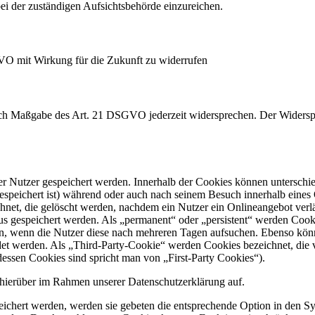
i der zuständigen Aufsichtsbehörde einzureichen.
GVO mit Wirkung für die Zukunft zu widerrufen
nach Maßgabe des Art. 21 DSGVO jederzeit widersprechen. Der Widersp
er Nutzer gespeichert werden. Innerhalb der Cookies können unterschi
peichert ist) während oder auch nach seinem Besuch innerhalb eines 
net, die gelöscht werden, nachdem ein Nutzer ein Onlineangebot verlä
tus gespeichert werden. Als „permanent“ oder „persistent“ werden Coo
en, wenn die Nutzer diese nach mehreren Tagen aufsuchen. Ebenso könn
 werden. Als „Third-Party-Cookie“ werden Cookies bezeichnet, die v
dessen Cookies sind spricht man von „First-Party Cookies“).
hierüber im Rahmen unserer Datenschutzerklärung auf.
eichert werden, werden sie gebeten die entsprechende Option in den Sy