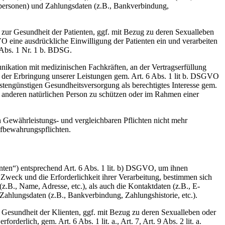
tpersonen) und Zahlungsdaten (z.B., Bankverbindung,
ur Gesundheit der Patienten, ggf. mit Bezug zu deren Sexualleben
DSGVO eine ausdrückliche Einwilligung der Patienten ein und verarbeiten
 Abs. 1 Nr. 1 b. BDSG.
nikation mit medizinischen Fachkräften, an der Vertragserfüllung
ies der Erbringung unserer Leistungen gem. Art. 6 Abs. 1 lit b. DSGVO
kostengünstigen Gesundheitsversorgung als berechtigtes Interesse gem.
er anderen natürlichen Person zu schützen oder im Rahmen einer
n Gewährleistungs- und vergleichbaren Pflichten nicht mehr
Aufbewahrungspflichten.
ienten“) entsprechend Art. 6 Abs. 1 lit. b) DSGVO, um ihnen
 Zweck und die Erforderlichkeit ihrer Verarbeitung, bestimmen sich
.B., Name, Adresse, etc.), als auch die Kontaktdaten (z.B., E-
Zahlungsdaten (z.B., Bankverbindung, Zahlungshistorie, etc.).
esundheit der Klienten, ggf. mit Bezug zu deren Sexualleben oder
derlich, gem. Art. 6 Abs. 1 lit. a., Art. 7, Art. 9 Abs. 2 lit. a.