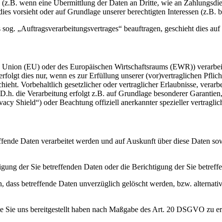
s (z.B. wenn eine Übermittlung der Daten an Dritte, wie an Zahlungsdie
g dies vorsieht oder auf Grundlage unserer berechtigten Interessen (z.B.
s sog. „Auftragsverarbeitungsvertrages“ beauftragen, geschieht dies 
en Union (EU) oder des Europäischen Wirtschaftsraums (EWR)) verarbe
folgt dies nur, wenn es zur Erfüllung unserer (vor)vertraglichen Pflich
hieht. Vorbehaltlich gesetzlicher oder vertraglicher Erlaubnisse, verarb
h. die Verarbeitung erfolgt z.B. auf Grundlage besonderer Garantien, 
cy Shield“) oder Beachtung offiziell anerkannter spezieller vertraglic
effende Daten verarbeitet werden und auf Auskunft über diese Daten so
ung der Sie betreffenden Daten oder die Berichtigung der Sie betreff
 dass betreffende Daten unverzüglich gelöscht werden, bzw. alterna
die Sie uns bereitgestellt haben nach Maßgabe des Art. 20 DSGVO zu er