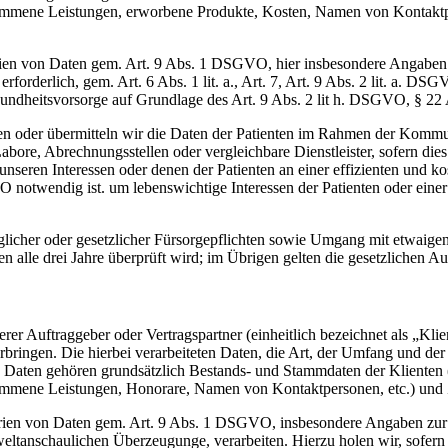
 genommene Leistungen, erworbene Produkte, Kosten, Namen von Kontak
ien von Daten gem. Art. 9 Abs. 1 DSGVO, hier insbesondere Angaben z
erforderlich, gem. Art. 6 Abs. 1 lit. a., Art. 7, Art. 9 Abs. 2 lit. a. 
ndheitsvorsorge auf Grundlage des Art. 9 Abs. 2 lit h. DSGVO, § 22
baren oder übermitteln wir die Daten der Patienten im Rahmen der Kommu
 Labore, Abrechnungsstellen oder vergleichbare Dienstleister, sofern d
 unseren Interessen oder denen der Patienten an einer effizienten und 
VO notwendig ist. um lebenswichtige Interessen der Patienten oder ein
glicher oder gesetzlicher Fürsorgepflichten sowie Umgang mit etwaige
en alle drei Jahre überprüft wird; im Übrigen gelten die gesetzlichen 
erer Auftraggeber oder Vertragspartner (einheitlich bezeichnet als „Kl
rbringen. Die hierbei verarbeiteten Daten, die Art, der Umfang und der
 Daten gehören grundsätzlich Bestands- und Stammdaten der Klienten (z
enommene Leistungen, Honorare, Namen von Kontaktpersonen, etc.) und 
ien von Daten gem. Art. 9 Abs. 1 DSGVO, insbesondere Angaben zur G
ltanschaulichen Überzeugunge, verarbeiten. Hierzu holen wir, sofern erfor